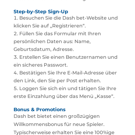
Step-by-Step Sign-Up
Besuchen Sie die Dash bet-Website und
klicken Sie auf „Registrieren“.
Füllen Sie das Formular mit Ihren
persönlichen Daten aus: Name,
Geburtsdatum, Adresse.
Erstellen Sie einen Benutzernamen und
ein sicheres Passwort.
Bestätigen Sie Ihre E-Mail-Adresse über
den Link, den Sie per Post erhalten.
Loggen Sie sich ein und tätigen Sie Ihre
erste Einzahlung über das Menü „Kasse“.
Bonus & Promotions
Dash bet bietet einen großzügigen
Willkommensbonus für neue Spieler.
Typischerweise erhalten Sie eine 100%ige