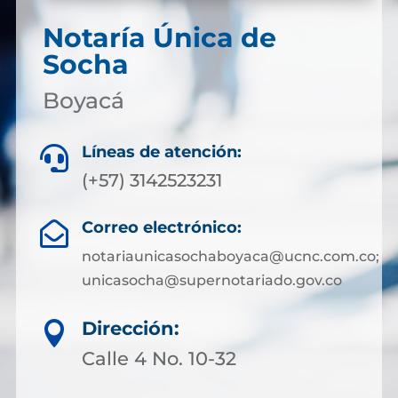
Notaría Única de
Socha
Boyacá
Líneas de atención:

(+57) 3142523231
Correo electrónico:

notariaunicasochaboyaca@ucnc.com.co;
unicasocha@supernotariado.gov.co
Dirección:

Calle 4 No. 10-32