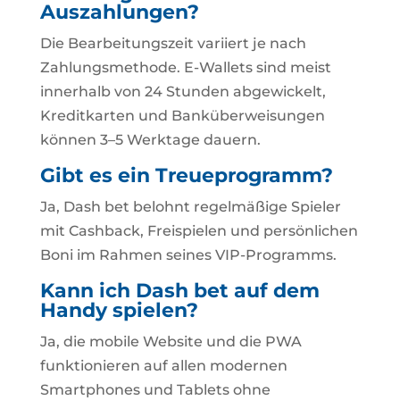
Auszahlungen?
Die Bearbeitungszeit variiert je nach
Zahlungsmethode. E-Wallets sind meist
innerhalb von 24 Stunden abgewickelt,
Kreditkarten und Banküberweisungen
können 3–5 Werktage dauern.
Gibt es ein Treueprogramm?
Ja, Dash bet belohnt regelmäßige Spieler
mit Cashback, Freispielen und persönlichen
Boni im Rahmen seines VIP-Programms.
Kann ich Dash bet auf dem
Handy spielen?
Ja, die mobile Website und die PWA
funktionieren auf allen modernen
Smartphones und Tablets ohne