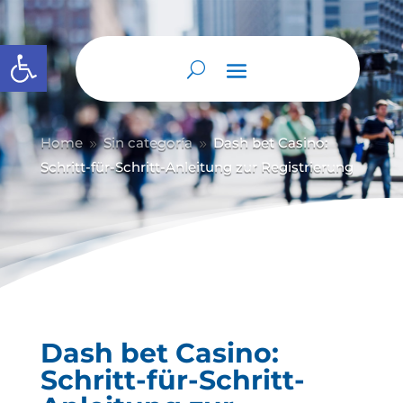
Abrir barra de herramientas
Home
Sin categoría
Dash bet Casino:
9
9
Schritt-für-Schritt-Anleitung zur Registrierung
Dash bet Casino:
Schritt-für-Schritt-