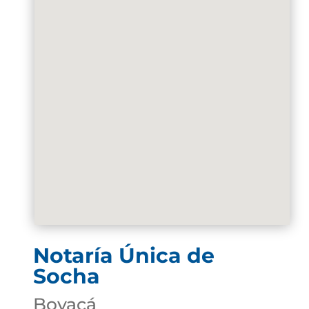
Notaría Única de
Socha
Boyacá