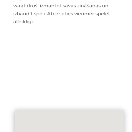
varat droši izmantot savas zināšanas un
izbaudīt spēli. Atcerieties vienmēr spēlēt
atbildīgi.