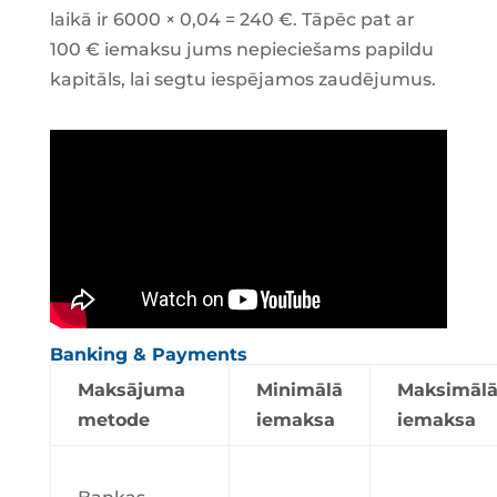
laikā ir 6000 × 0,04 = 240 €. Tāpēc pat ar
100 € iemaksu jums nepieciešams papildu
kapitāls, lai segtu iespējamos zaudējumus.
Banking & Payments
Maksājuma
Minimālā
Maksimāl
metode
iemaksa
iemaksa