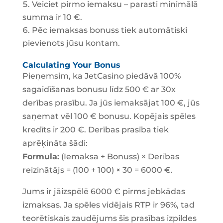
Veiciet pirmo iemaksu – parasti minimālā
summa ir 10 €.
Pēc iemaksas bonuss tiek automātiski
pievienots jūsu kontam.
Calculating Your Bonus
Pieņemsim, ka JetCasino piedāvā 100%
sagaidīšanas bonusu līdz 500 € ar 30x
derības prasību. Ja jūs iemaksājat 100 €, jūs
saņemat vēl 100 € bonusu. Kopējais spēles
kredīts ir 200 €. Derības prasība tiek
aprēķināta šādi:
Formula:
(Iemaksa + Bonuss) × Derības
reizinātājs = (100 + 100) × 30 = 6000 €.
Jums ir jāizspēlē 6000 € pirms jebkādas
izmaksas. Ja spēles vidējais RTP ir 96%, tad
teorētiskais zaudējums šīs prasības izpildes