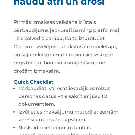
naudu ātri un droši
Pirmās izmaksas veikšana ir īstais
pārbaudījums jebkurai iGaming platformai
– šis ceļvedis parāda, kā to izturēt. Jet
Casino ir izvēlējusies tūkstošiem spēlētāju,
un šajā rokasgrāmatā uzzināsiet visu par
reģistrāciju, bonusu aprēķināšanu un
drošām izmaksām.
Quick Checklist
Pārbaudiet, vai esat ievadījis pareizus
personas datus – tie sakrīt ar jūsu ID
dokumentiem.
Izvēlieties maksājumu metodi ar zemām
komisijām un ātru apstrādi.
Noskaidrojiet bonusu derības