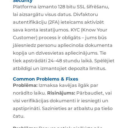
Security
Platforma izmanto 128 bitu SSL šifrēšanu,
lai aizsargātu visus datus. Divfaktoru
autentifikāciju (2FA) ieteicams aktivizēt
sava konta iestatījumos. KYC (Know Your
Customer) process ir obligāts – jums būs
jāiesniedz personu apliecinoša dokumenta
kopija un dzīvesvietas apliecinājums. Tie
tiek apstrādāti 24–48 stundu laikā. Spēlējiet
atbildīgi un izmantojiet depozīta limitus.
Common Problems & Fixes
Problēma:
Izmaksa kavējas ilgāk par
norādīto laiku.
Risinājums:
Pārbaudiet, vai
visi verifikācijas dokumenti ir iesniegti un
apstiprināti. Sazinieties ar atbalstu pa tiešo
čatu.