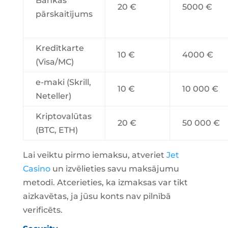
Bankas
20 €
5000 €
pārskaitījums
Kredītkarte
10 €
4000 €
(Visa/MC)
e-maki (Skrill,
10 €
10 000 €
Neteller)
Kriptovalūtas
20 €
50 000 €
(BTC, ETH)
Lai veiktu pirmo iemaksu, atveriet
Jet
Casino
un izvēlieties savu maksājumu
metodi. Atcerieties, ka izmaksas var tikt
aizkavētas, ja jūsu konts nav pilnībā
verificēts.