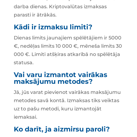
darba dienas. Kriptovalūtas izmaksas
parasti ir ātrākās.
Kādi ir izmaksu limiti?
Dienas limits jaunajiem spēlētājiem ir 5000
€, nedēļas limits 10 000 €, mēneša limits 30
000 €. Limiti atšķiras atkarībā no spēlētāja
statusa.
Vai varu izmantot vairākas
maksājumu metodes?
Jā, jūs varat pievienot vairākas maksājumu
metodes savā kontā. Izmaksas tiks veiktas
uz to pašu metodi, kuru izmantojāt
iemaksai.
Ko darīt, ja aizmirsu paroli?