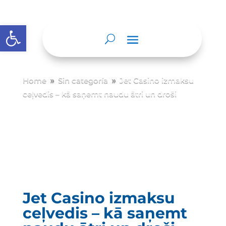
Abrir barra de herramientas
Home
Sin categoría
Jet Casino izmaksu
9
9
ceļvedis – kā saņemt naudu ātri un droši
Jet Casino izmaksu
ceļvedis – kā saņemt