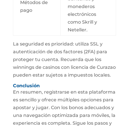
Métodos de
monederos
pago
electrónicos
como Skrill y
Neteller.
La seguridad es prioridad: utiliza SSL y
autenticación de dos factores (2FA) para
proteger tu cuenta. Recuerda que los
winnings de casinos con licencia de Curazao
pueden estar sujetos a impuestos locales.
Conclusión
En resumen, registrarse en esta plataforma
es sencillo y ofrece múltiples opciones para
apostar y jugar. Con los bonos adecuados y
una navegación optimizada para móviles, la
experiencia es completa. Sigue los pasos y