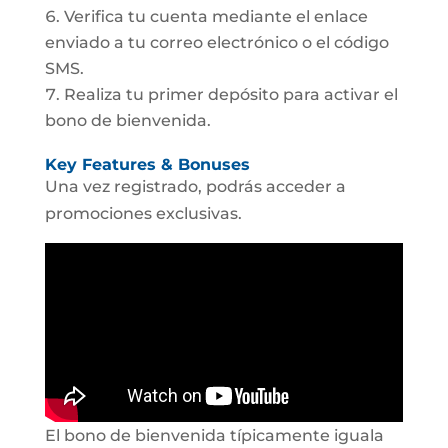
Verifica tu cuenta mediante el enlace
enviado a tu correo electrónico o el código
SMS.
Realiza tu primer depósito para activar el
bono de bienvenida.
Key Features & Bonuses
Una vez registrado, podrás acceder a
promociones exclusivas.
El bono de bienvenida típicamente iguala