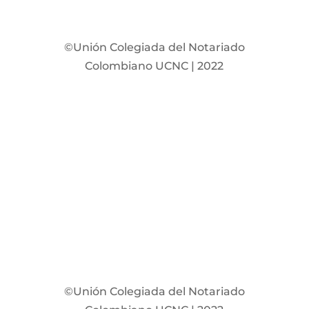
©Unión Colegiada del Notariado
Colombiano UCNC | 2022
©Unión Colegiada del Notariado