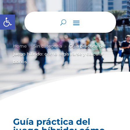
Abrir barra de herramientas
Home
Sin categoría
Guía práctica del
9
9
juego híbrido: cómo registrarse y calcular
bonos
Guía práctica del