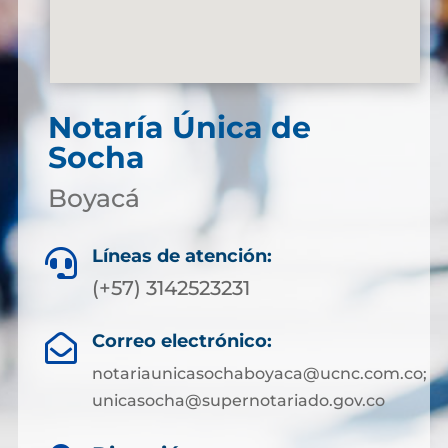
Notaría Única de
Socha
Boyacá
Líneas de atención:

(+57) 3142523231
Correo electrónico:

notariaunicasochaboyaca@ucnc.com.co;
unicasocha@supernotariado.gov.co