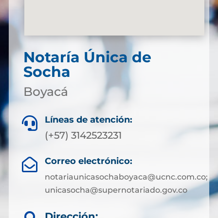
Notaría Única de
Socha
Boyacá
Líneas de atención:

(+57) 3142523231
Correo electrónico:

notariaunicasochaboyaca@ucnc.com.co;
unicasocha@supernotariado.gov.co
Dirección: