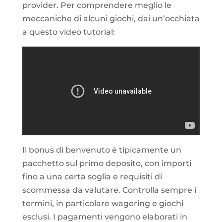
provider. Per comprendere meglio le
meccaniche di alcuni giochi, dai un’occhiata
a questo video tutorial:
Il bonus di benvenuto è tipicamente un
pacchetto sul primo deposito, con importi
fino a una certa soglia e requisiti di
scommessa da valutare. Controlla sempre i
termini, in particolare wagering e giochi
esclusi. I pagamenti vengono elaborati in