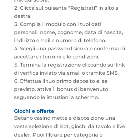
Clicca sul pulsante “Registrati” in alto a
destra.
Compila il modulo con i tuoi dati
personali: nome, cognome, data di nascita,
indirizzo email e numero di telefono.
Scegli una password sicura e conferma di
accettare i termini e le condizioni.
Termina la registrazione cliccando sul link
di verifica inviato via email o tramite SMS.
Effettua il tuo primo deposito e, se
previsto, attiva il bonus di benvenuto
seguendo le istruzioni a schermo.
Giochi e offerte
Betano casino mette a disposizione una
vasta selezione di slot, giochi da tavolo e live
dealer. Puoi filtrare per categoria o