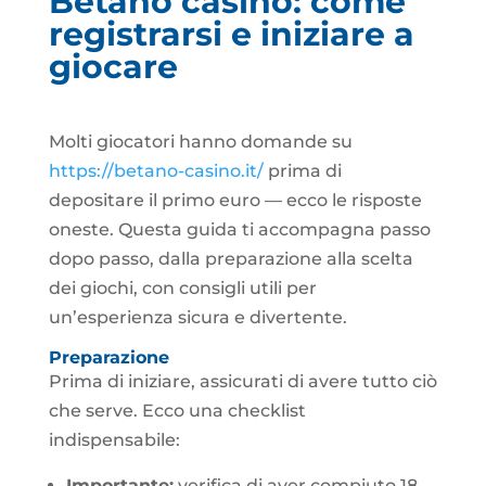
Betano casino: come
registrarsi e iniziare a
giocare
Molti giocatori hanno domande su
https://betano-casino.it/
prima di
depositare il primo euro — ecco le risposte
oneste. Questa guida ti accompagna passo
dopo passo, dalla preparazione alla scelta
dei giochi, con consigli utili per
un’esperienza sicura e divertente.
Preparazione
Prima di iniziare, assicurati di avere tutto ciò
che serve. Ecco una checklist
indispensabile:
Importante:
verifica di aver compiuto 18