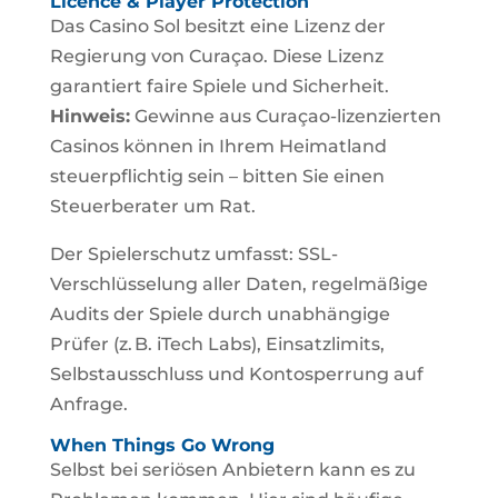
Licence & Player Protection
Das Casino Sol besitzt eine Lizenz der
Regierung von Curaçao. Diese Lizenz
garantiert faire Spiele und Sicherheit.
Hinweis:
Gewinne aus Curaçao-lizenzierten
Casinos können in Ihrem Heimatland
steuerpflichtig sein – bitten Sie einen
Steuerberater um Rat.
Der Spielerschutz umfasst: SSL-
Verschlüsselung aller Daten, regelmäßige
Audits der Spiele durch unabhängige
Prüfer (z. B. iTech Labs), Einsatzlimits,
Selbstausschluss und Kontosperrung auf
Anfrage.
When Things Go Wrong
Selbst bei seriösen Anbietern kann es zu