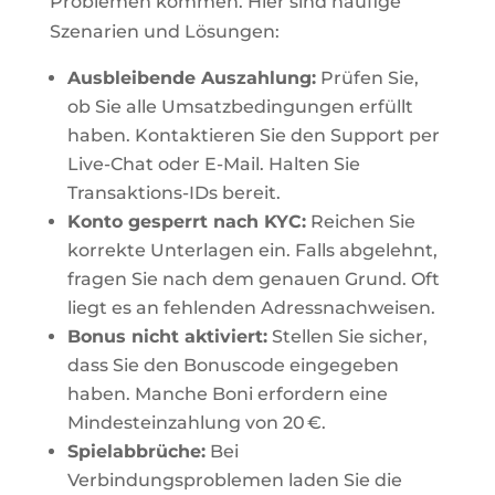
Problemen kommen. Hier sind häufige
Szenarien und Lösungen:
Ausbleibende Auszahlung:
Prüfen Sie,
ob Sie alle Umsatzbedingungen erfüllt
haben. Kontaktieren Sie den Support per
Live-Chat oder E-Mail. Halten Sie
Transaktions-IDs bereit.
Konto gesperrt nach KYC:
Reichen Sie
korrekte Unterlagen ein. Falls abgelehnt,
fragen Sie nach dem genauen Grund. Oft
liegt es an fehlenden Adressnachweisen.
Bonus nicht aktiviert:
Stellen Sie sicher,
dass Sie den Bonuscode eingegeben
haben. Manche Boni erfordern eine
Mindesteinzahlung von 20 €.
Spielabbrüche:
Bei
Verbindungsproblemen laden Sie die