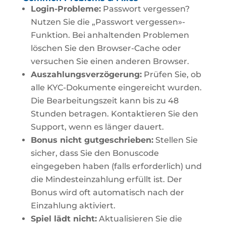
Login-Probleme:
Passwort vergessen?
Nutzen Sie die „Passwort vergessen»-
Funktion. Bei anhaltenden Problemen
löschen Sie den Browser-Cache oder
versuchen Sie einen anderen Browser.
Auszahlungsverzögerung:
Prüfen Sie, ob
alle KYC-Dokumente eingereicht wurden.
Die Bearbeitungszeit kann bis zu 48
Stunden betragen. Kontaktieren Sie den
Support, wenn es länger dauert.
Bonus nicht gutgeschrieben:
Stellen Sie
sicher, dass Sie den Bonuscode
eingegeben haben (falls erforderlich) und
die Mindesteinzahlung erfüllt ist. Der
Bonus wird oft automatisch nach der
Einzahlung aktiviert.
Spiel lädt nicht:
Aktualisieren Sie die