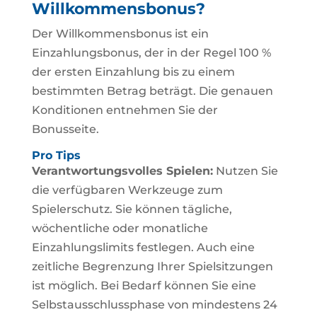
Willkommensbonus?
Der Willkommensbonus ist ein
Einzahlungsbonus, der in der Regel 100 %
der ersten Einzahlung bis zu einem
bestimmten Betrag beträgt. Die genauen
Konditionen entnehmen Sie der
Bonusseite.
Pro Tips
Verantwortungsvolles Spielen:
Nutzen Sie
die verfügbaren Werkzeuge zum
Spielerschutz. Sie können tägliche,
wöchentliche oder monatliche
Einzahlungslimits festlegen. Auch eine
zeitliche Begrenzung Ihrer Spielsitzungen
ist möglich. Bei Bedarf können Sie eine
Selbstausschlussphase von mindestens 24