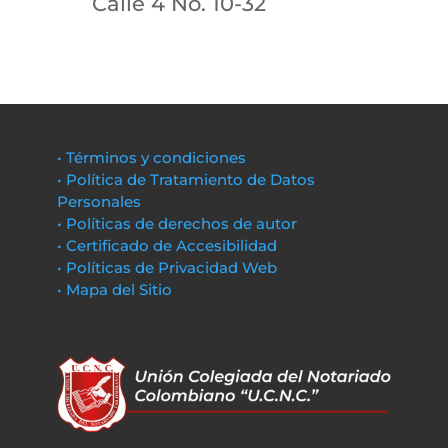
Calle 4 No. 10-32
• Términos y condiciones
• Política de Tratamiento de Datos
Personales
• Políticas de derechos de autor
• Certificado de Accesibilidad
• Políticas de Privacidad Web
• Mapa del Sitio