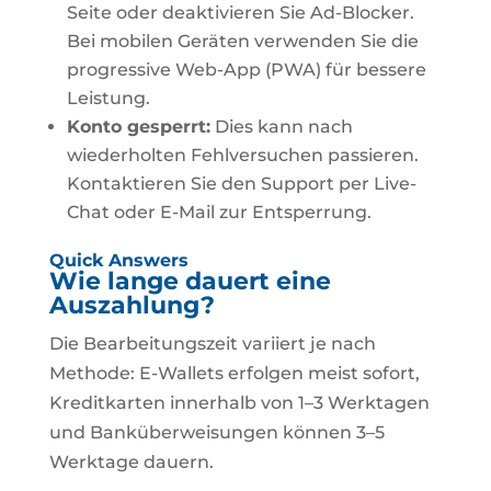
Seite oder deaktivieren Sie Ad-Blocker.
Bei mobilen Geräten verwenden Sie die
progressive Web-App (PWA) für bessere
Leistung.
Konto gesperrt:
Dies kann nach
wiederholten Fehlversuchen passieren.
Kontaktieren Sie den Support per Live-
Chat oder E-Mail zur Entsperrung.
Quick Answers
Wie lange dauert eine
Auszahlung?
Die Bearbeitungszeit variiert je nach
Methode: E-Wallets erfolgen meist sofort,
Kreditkarten innerhalb von 1–3 Werktagen
und Banküberweisungen können 3–5
Werktage dauern.