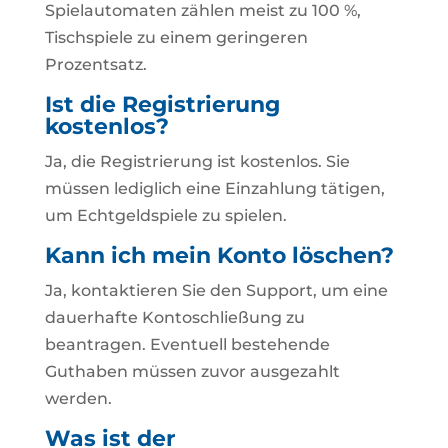
Spielautomaten zählen meist zu 100 %,
Tischspiele zu einem geringeren
Prozentsatz.
Ist die Registrierung
kostenlos?
Ja, die Registrierung ist kostenlos. Sie
müssen lediglich eine Einzahlung tätigen,
um Echtgeldspiele zu spielen.
Kann ich mein Konto löschen?
Ja, kontaktieren Sie den Support, um eine
dauerhafte Kontoschließung zu
beantragen. Eventuell bestehende
Guthaben müssen zuvor ausgezahlt
werden.
Was ist der