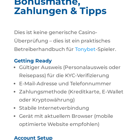
Bonusmathe,
Zahlungen & Tipps
Dies ist keine generische Casino-
Überprüfung – dies ist ein praktisches
Betreiberhandbuch für
Tonybet
-Spieler.
Getting Ready
Gültiger Ausweis (Personalausweis oder
Reisepass) für die KYC-Verifizierung
E-Mail-Adresse und Telefonnummer
Zahlungsmethode (Kreditkarte, E-Wallet
oder Kryptowährung)
Stabile Internetverbindung
Gerät mit aktuellem Browser (mobile
optimierte Website empfohlen)
Account Setup