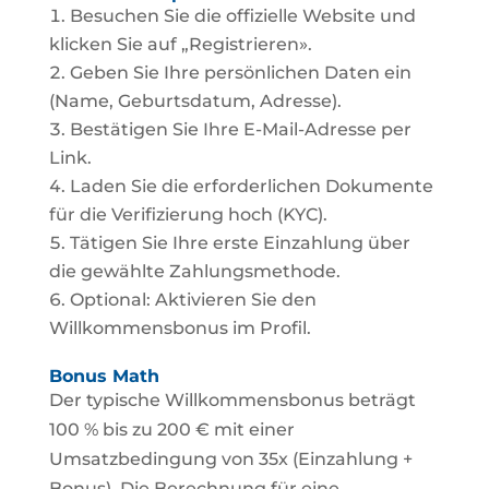
Besuchen Sie die offizielle Website und
klicken Sie auf „Registrieren».
Geben Sie Ihre persönlichen Daten ein
(Name, Geburtsdatum, Adresse).
Bestätigen Sie Ihre E-Mail-Adresse per
Link.
Laden Sie die erforderlichen Dokumente
für die Verifizierung hoch (KYC).
Tätigen Sie Ihre erste Einzahlung über
die gewählte Zahlungsmethode.
Optional: Aktivieren Sie den
Willkommensbonus im Profil.
Bonus Math
Der typische Willkommensbonus beträgt
100 % bis zu 200 € mit einer
Umsatzbedingung von 35x (Einzahlung +
Bonus). Die Berechnung für eine