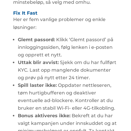
minstebeløp, så velg med omhu.
Fix It Fast
Her er fem vanlige problemer og enkle
løsninger:
Glemt passord:
Klikk ‘Glemt passord’ på
innloggingssiden, følg lenken i e-posten
og opprett et nytt.
Uttak blir avvist:
Sjekk om du har fullført
KYC. Last opp manglende dokumenter
og prøv på nytt etter 24 timer.
Spill laster ikke:
Oppdater nettleseren,
tøm hurtigbufferen og deaktiver
eventuelle ad-blockere. Kontroller at du
bruker en stabil Wi-Fi- eller 4G-tilkobling.
Bonus aktiveres ikke:
Bekreft at du har
valgt kampanjen under innskuddet og at
minimumsbeløpet er oppfylt. Ta kontakt