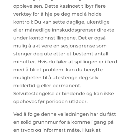
opplevelsen. Dette kasinoet tilbyr flere
verktøy for å hjelpe deg med å holde
kontroll: Du kan sette daglige, ukentlige
eller månedlige innskuddsgrenser direkte
under kontoinnstillingene. Det er også
mulig å aktivere en sesjonsgrense som
stenger deg ute etter et bestemt antall
minutter. Hvis du føler at spillingen er i ferd
med å bli et problem, kan du benytte
muligheten til å utestenge deg selv
midlertidig eller permanent.
Selvutestengelse er bindende og kan ikke
oppheves før perioden utløper.
Ved å følge denne veiledningen har du fått
en solid grunnmur for å komme i gang på
en trygg og informert måte. Husk at