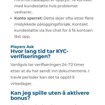
med kundestøtte hvis problemet
vedvarer.
Konto sperret:
Dette skjer ofte etter flere
mislykkede påloggingsforsøk. Kontakt
kundestøtte via live chat for å få kontoen
låst opp.
Players Ask
Hvor lang tid tar KYC-
verifiseringen?
Vanligvis tar verifiseringen 24–72 timer
etter at du har sendt inn dokumentene. I
travle perioder kan det ta opptil 5
virkedager.
Kan jeg spille uten å aktivere
bonus?