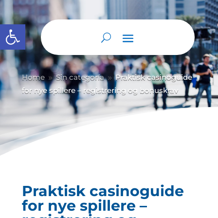
Abrir barra de herramientas
Home
Sin categoría
Praktisk casinoguide
9
9
for nye spillere – registrering og bonuskrav
Praktisk casinoguide
for nye spillere –