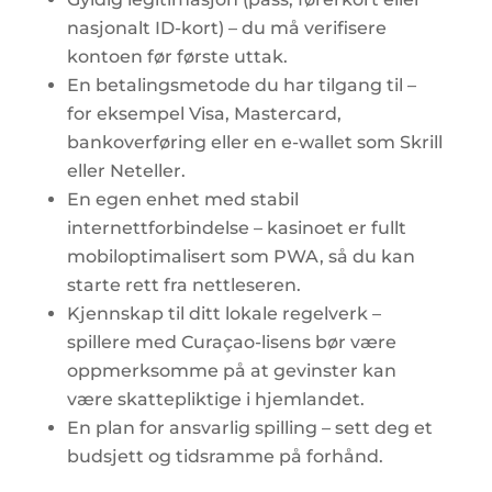
nasjonalt ID-kort) – du må verifisere
kontoen før første uttak.
En betalingsmetode du har tilgang til –
for eksempel Visa, Mastercard,
bankoverføring eller en e-wallet som Skrill
eller Neteller.
En egen enhet med stabil
internettforbindelse – kasinoet er fullt
mobiloptimalisert som PWA, så du kan
starte rett fra nettleseren.
Kjennskap til ditt lokale regelverk –
spillere med Curaçao-lisens bør være
oppmerksomme på at gevinster kan
være skattepliktige i hjemlandet.
En plan for ansvarlig spilling – sett deg et
budsjett og tidsramme på forhånd.