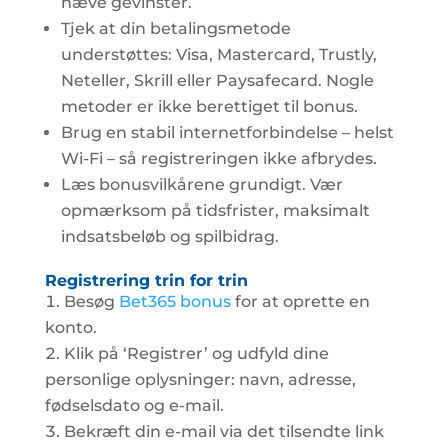
hæve gevinster.
Tjek at din betalingsmetode
understøttes: Visa, Mastercard, Trustly,
Neteller, Skrill eller Paysafecard. Nogle
metoder er ikke berettiget til bonus.
Brug en stabil internetforbindelse – helst
Wi-Fi – så registreringen ikke afbrydes.
Læs bonusvilkårene grundigt. Vær
opmærksom på tidsfrister, maksimalt
indsatsbeløb og spilbidrag.
Registrering trin for trin
Besøg
Bet365 bonus
for at oprette en
konto.
Klik på ‘Registrer’ og udfyld dine
personlige oplysninger: navn, adresse,
fødselsdato og e-mail.
Bekræft din e-mail via det tilsendte link