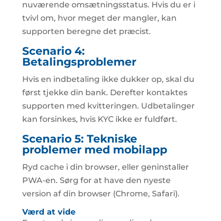
nuværende omsætningsstatus. Hvis du er i
tvivl om, hvor meget der mangler, kan
supporten beregne det præcist.
Scenario 4:
Betalingsproblemer
Hvis en indbetaling ikke dukker op, skal du
først tjekke din bank. Derefter kontaktes
supporten med kvitteringen. Udbetalinger
kan forsinkes, hvis KYC ikke er fuldført.
Scenario 5: Tekniske
problemer med mobilapp
Ryd cache i din browser, eller geninstaller
PWA-en. Sørg for at have den nyeste
version af din browser (Chrome, Safari).
Værd at vide