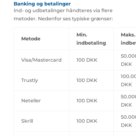
Banking og betalinger
Ind- og udbetalinger håndteres via flere
metoder. Nedenfor ses typiske grænser:
Min.
Maks.
Metode
indbetaling
indbe
50.00
Visa/Mastercard
100 DKK
DKK
100.0
Trustly
100 DKK
DKK
50.00
Neteller
100 DKK
DKK
50.00
Skrill
100 DKK
DKK