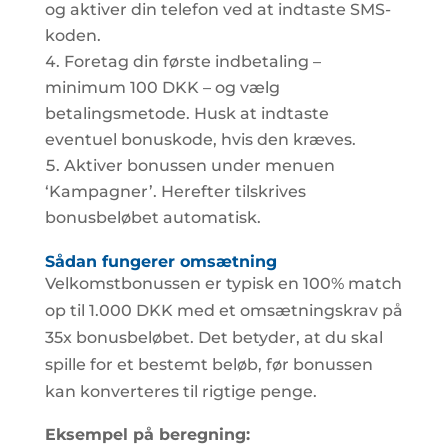
og aktiver din telefon ved at indtaste SMS-
koden.
Foretag din første indbetaling –
minimum 100 DKK – og vælg
betalingsmetode. Husk at indtaste
eventuel bonuskode, hvis den kræves.
Aktiver bonussen under menuen
‘Kampagner’. Herefter tilskrives
bonusbeløbet automatisk.
Sådan fungerer omsætning
Velkomstbonussen er typisk en 100% match
op til 1.000 DKK med et omsætningskrav på
35x bonusbeløbet. Det betyder, at du skal
spille for et bestemt beløb, før bonussen
kan konverteres til rigtige penge.
Eksempel på beregning: