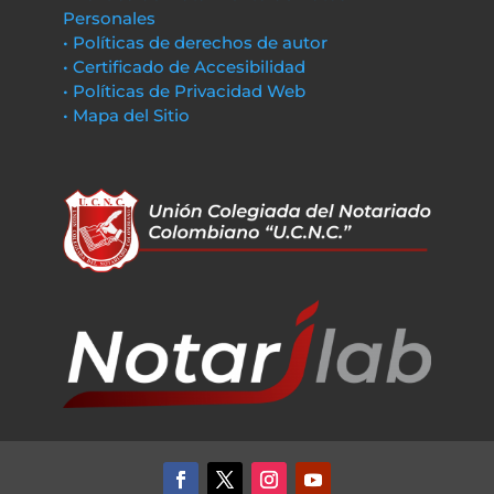
Personales
• Políticas de derechos de autor
• Certificado de Accesibilidad
• Políticas de Privacidad Web
• Mapa del Sitio