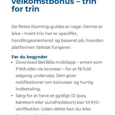
velkomstbonus – trin
for trin
De fleste iGaming-guides er vage. Denne er
ikke – hvert trin her er specifikt,
handlingsorienteret og baseret på, hvordan
platformen faktisk fungerer.
Før du begynder
Download Bet365s mobilapp – enten som
PWA eller via browser – for at få fuld
adgang undervejs. Den giver
notifikationer om bonusser og hurtig
indbetaling.
Sørg for at have et gyldigt ID (pas,
kørekort eller sundhedskort) klar til KYC-
verifikation. Uden dette kan du ikke