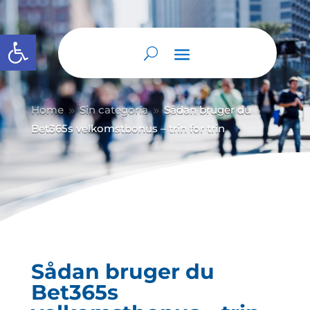
Abrir barra de herramientas
Home
Sin categoría
Sådan bruger du
9
9
Bet365s velkomstbonus – trin for trin
Sådan bruger du
Bet365s