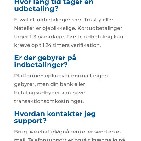
Hvor lang tid tager en
udbetaling?
E-wallet-udbetalinger som Trustly eller
Neteller er øjeblikkelige. Kortudbetalinger
tager 1-3 bankdage. Første udbetaling kan
kræve op til 24 timers verifikation.
Er der gebyrer på
indbetalinger?
Platformen opkræver normalt ingen
gebyrer, men din bank eller
betalingsudbyder kan have
transaktionsomkostninger.
Hvordan kontakter jeg
support?
Brug live chat (døgnåben) eller send en e-
mail. Telefonsupport er også tilgængelig på