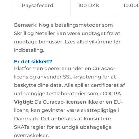
Paysafecard
100 DKK
10.00
Bemærk: Nogle betalingsmetoder som
Skrill og Neteller kan være undtaget fra at
modtage bonusser. Læs altid vilkårene før
indbetaling.
Er det sikkert?
Platformen opererer under en Curacao-
licens og anvender SSL-kryptering for at
beskytte dine data. Alle spil er certificeret af
uafhængige testlaboratorier som eCOGRA.
Vigtigt:
Da Curacao-licensen ikke er en EU-
licens, kan gevinster være skattepligtige i
Danmark. Det anbefales at konsultere
SKATs regler for at undgå ubehagelige
overraskelser.