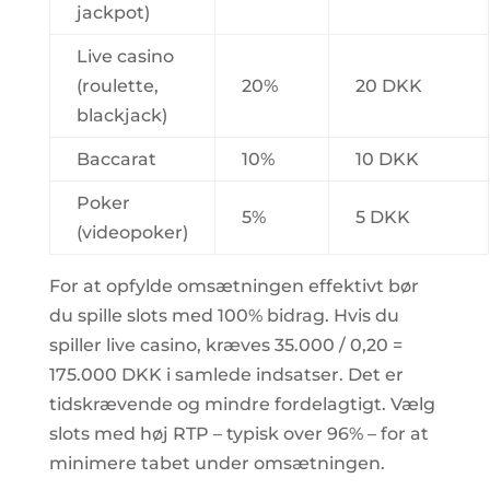
jackpot)
Live casino
(roulette,
20%
20 DKK
blackjack)
Baccarat
10%
10 DKK
Poker
5%
5 DKK
(videopoker)
For at opfylde omsætningen effektivt bør
du spille slots med 100% bidrag. Hvis du
spiller live casino, kræves 35.000 / 0,20 =
175.000 DKK i samlede indsatser. Det er
tidskrævende og mindre fordelagtigt. Vælg
slots med høj RTP – typisk over 96% – for at
minimere tabet under omsætningen.