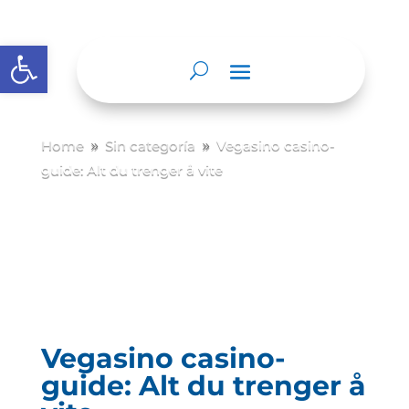
Abrir barra de herramientas
Home
Sin categoría
Vegasino casino-
9
9
guide: Alt du trenger å vite
Vegasino casino-
guide: Alt du trenger å