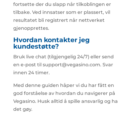
fortsette der du slapp når tilkoblingen er
tilbake. Ved innsatser som er plassert, vil
resultatet bli registrert når nettverket
gjenopprettes.
Hvordan kontakter jeg
kundestøtte?
Bruk live chat (tilgjengelig 24/7) eller send
en e-post til support@vegasino.com. Svar
innen 24 timer.
Med denne guiden håper vi du har fått en
god forståelse av hvordan du navigerer på
Vegasino. Husk alltid å spille ansvarlig og ha
det gøy.