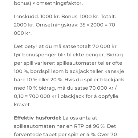
bonus) × omsetningsfaktor.
Innskudd: 1000 kr. Bonus: 1000 kr. Totalt:
2000 kr. Omsetningskrav: 35 × 2000 = 70
000 kr.
Det betyr at du må satse totalt 70 000 kr
før bonuspenger blir til ekte penger. Bidrag
per spill varierer: spilleautomater teller ofte
100 %, bordspill som blackjack teller kanskje
bare 10 % eller 20 %. Hvis du spiller blackjack
med 10 % bidrag, må du satse 70 000 kr /
0,10 = 700 000 kr i blackjack for å oppfylle
kravet.
Effektiv husfordel:
La oss anta at
spilleautomaten har en RTP på 96 %. Det
forventede tapet per spin er 4 %. Over 70