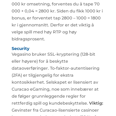
000 kr omsetning, forventes du å tape 70
000 × 0,04 = 2800 kr. Siden du fikk 1000 kr i
bonus, er forventet tap 2800 – 1000 = 1800
kr i gjennomsnitt. Derfor er det viktig å
velge spill med høy RTP og høy
bidragsprosent.
Security
Vegasino bruker SSL-kryptering (128-bit
eller høyere) for å beskytte
dataoverføringer. To-faktor-autentisering
(2FA) er tilgjengelig for ekstra
kontosikkerhet. Selskapet er lisensiert av
Curacao eGaming, noe som innebærer at
de følger grunnleggende regler for
rettferdig spill og kundebeskyttelse.
Viktig:
Gevinster fra Curacao-lisensierte casinoer