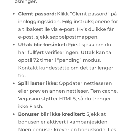
løsninger.
Glemt passord:
Klikk “Glemt passord” på
innloggingssiden. Følg instruksjonene for
å tilbakestille via e-post. Hvis du ikke får
e-post, sjekk søppelpostmappen.
Uttak blir forsinket:
Først sjekk om du
har fullført verifiseringen. Uttak kan ta
opptil 72 timer i “pending” modus.
Kontakt kundestøtte om det tar lenger
tid.
Spill laster ikke:
Oppdater nettleseren
eller prøv en annen nettleser. Tøm cache.
Vegasino støtter HTML5, så du trenger
ikke Flash.
Bonuser blir ikke kreditert:
Sjekk at
bonusen er aktivert i kampanjesiden.
Noen bonuser krever en bonuskode. Les