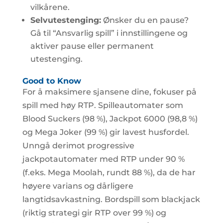
vilkårene.
Selvutestenging:
Ønsker du en pause?
Gå til “Ansvarlig spill” i innstillingene og
aktiver pause eller permanent
utestenging.
Good to Know
For å maksimere sjansene dine, fokuser på
spill med høy RTP. Spilleautomater som
Blood Suckers (98 %), Jackpot 6000 (98,8 %)
og Mega Joker (99 %) gir lavest husfordel.
Unngå derimot progressive
jackpotautomater med RTP under 90 %
(f.eks. Mega Moolah, rundt 88 %), da de har
høyere varians og dårligere
langtidsavkastning. Bordspill som blackjack
(riktig strategi gir RTP over 99 %) og