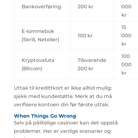
Bankoverføring
200 kr
000
kr
15
E-lommebok
100 kr
000
(Skrill, Neteller)
kr
100
Kryptovaluta
Tilsvarende
000
(Bitcoin)
200 kr
kr
Uttak til kredittkort er ikke alltid mulig;
sjekk med kundestøtte. Merk at du må
verifisere kontoen din før første uttak.
When Things Go Wrong
Selv på pålitelige casinoer kan det oppstå
problemer. Her er vanlige scenarier og