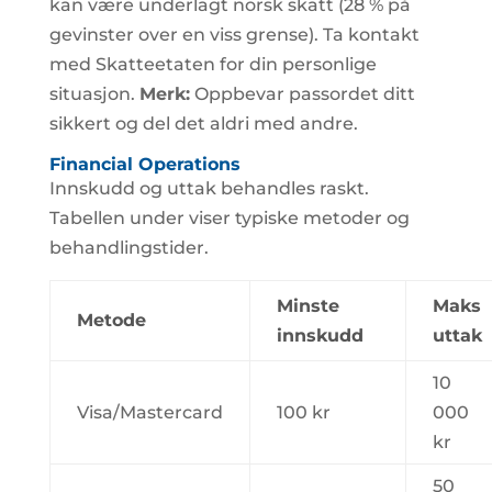
kan være underlagt norsk skatt (28 % på
gevinster over en viss grense). Ta kontakt
med Skatteetaten for din personlige
situasjon.
Merk:
Oppbevar passordet ditt
sikkert og del det aldri med andre.
Financial Operations
Innskudd og uttak behandles raskt.
Tabellen under viser typiske metoder og
behandlingstider.
Minste
Maks
Metode
innskudd
uttak
10
Visa/Mastercard
100 kr
000
kr
50