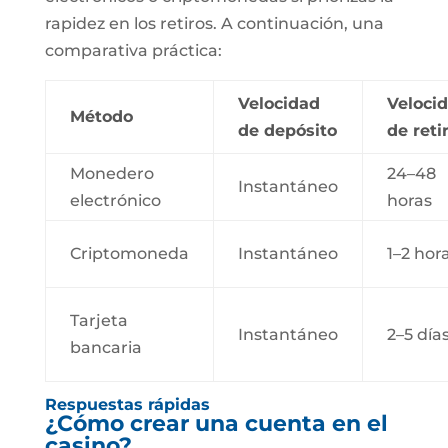
rapidez en los retiros. A continuación, una
comparativa práctica:
Velocidad
Veloci
Método
de depósito
de reti
Monedero
24–48
Instantáneo
electrónico
horas
Criptomoneda
Instantáneo
1–2 hor
Tarjeta
Instantáneo
2–5 día
bancaria
Respuestas rápidas
¿Cómo crear una cuenta en el
casino?