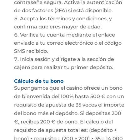
contraseña segura. Activa la autenticación
de dos factores (2FA) si está disponible.
Acepta los términos y condiciones, y
confirma que eres mayor de edad.
Verifica tu cuenta mediante el enlace
enviado a tu correo electrónico o el código
SMS recibido.
Inicia sesión y dirígete a la sección de
cajero para realizar tu primer depósito.
Cálculo de tu bono
Supongamos que el casino ofrece un bono
de bienvenida del 100% hasta 500 € con un
requisito de apuesta de 35 veces el importe
del bono más el depósito. Si depositas 200
€, recibes 200 € de bono. El cálculo del
requisito de apuesta total es: (depósito +
bono) × requisito = (200 + 200) × 35 = 14 000