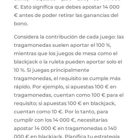
€. Esto significa que debes apostar 14 000
€ antes de poder retirar las ganancias del
bono.
Considera la contribución de cada juego: las
tragamonedas suelen aportar el 100 %,
mientras que los juegos de mesa como el
blackjack o la ruleta pueden aportar solo el
10 %. Si juegas principalmente
tragamonedas, el requisito se cumple más
rápido. Por ejemplo, si apuestas 100 € en
tragamonedas, cuentan como 100 € para el
requisito; si apuestas 100 € en blackjack,
cuentan como 10 €. Por lo tanto, para
cumplir con los 14 000 €, necesitarías
apostar 14 000 € en tragamonedas o 140
000 € en blackjack. Planifica tu estrategia