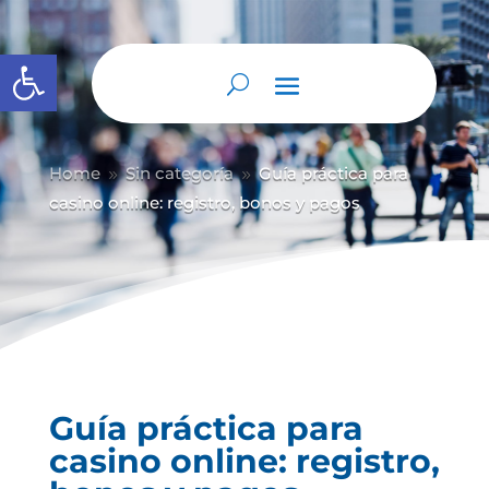
Abrir barra de herramientas
Home
Sin categoría
Guía práctica para
9
9
casino online: registro, bonos y pagos
Guía práctica para
casino online: registro,