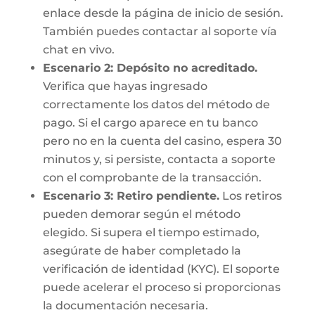
enlace desde la página de inicio de sesión.
También puedes contactar al soporte vía
chat en vivo.
Escenario 2: Depósito no acreditado.
Verifica que hayas ingresado
correctamente los datos del método de
pago. Si el cargo aparece en tu banco
pero no en la cuenta del casino, espera 30
minutos y, si persiste, contacta a soporte
con el comprobante de la transacción.
Escenario 3: Retiro pendiente.
Los retiros
pueden demorar según el método
elegido. Si supera el tiempo estimado,
asegúrate de haber completado la
verificación de identidad (KYC). El soporte
puede acelerar el proceso si proporcionas
la documentación necesaria.