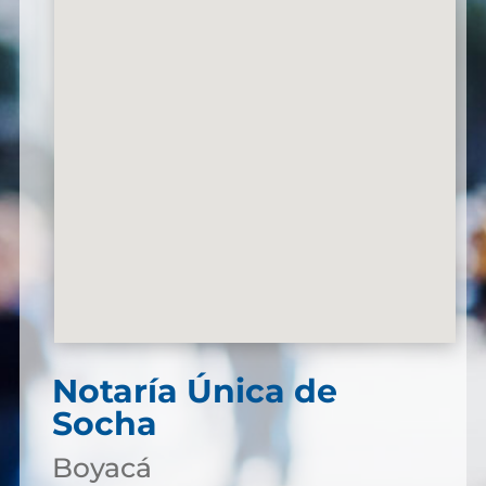
Notaría Única de
Socha
Boyacá