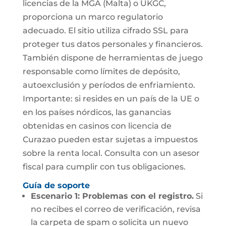
licencias de la MGA (Malta) o UKGC,
proporciona un marco regulatorio
adecuado. El sitio utiliza cifrado SSL para
proteger tus datos personales y financieros.
También dispone de herramientas de juego
responsable como límites de depósito,
autoexclusión y períodos de enfriamiento.
Importante: si resides en un país de la UE o
en los países nórdicos, las ganancias
obtenidas en casinos con licencia de
Curazao pueden estar sujetas a impuestos
sobre la renta local. Consulta con un asesor
fiscal para cumplir con tus obligaciones.
Guía de soporte
Escenario 1: Problemas con el registro.
Si
no recibes el correo de verificación, revisa
la carpeta de spam o solicita un nuevo