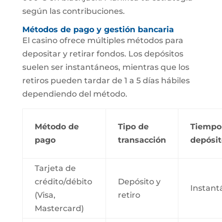
según las contribuciones.
Métodos de pago y gestión bancaria
El casino ofrece múltiples métodos para
depositar y retirar fondos. Los depósitos
suelen ser instantáneos, mientras que los
retiros pueden tardar de 1 a 5 días hábiles
dependiendo del método.
Método de
Tipo de
Tiempo
pago
transacción
depósit
Tarjeta de
crédito/débito
Depósito y
Instant
(Visa,
retiro
Mastercard)