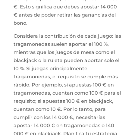
€. Esto significa que debes apostar 14 000
€ antes de poder retirar las ganancias del
bono.
Considera la contribución de cada juego: las
tragamonedas suelen aportar el 100 %,
mientras que los juegos de mesa como el
blackjack o la ruleta pueden aportar solo el
10 %. Si juegas principalmente
tragamonedas, el requisito se cumple más
rápido. Por ejemplo, si apuestas 100 € en
tragamonedas, cuentan como 100 € para el
requisito; si apuestas 100 € en blackjack,
cuentan como 10 €. Por lo tanto, para
cumplir con los 14 000 €, necesitarías
apostar 14 000 € en tragamonedas o 140
000 € en blackjack. Planifica tu estrategia