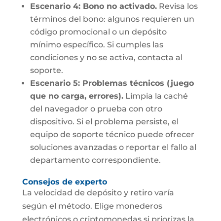
Escenario 4: Bono no activado.
Revisa los
términos del bono: algunos requieren un
código promocional o un depósito
mínimo específico. Si cumples las
condiciones y no se activa, contacta al
soporte.
Escenario 5: Problemas técnicos (juego
que no carga, errores).
Limpia la caché
del navegador o prueba con otro
dispositivo. Si el problema persiste, el
equipo de soporte técnico puede ofrecer
soluciones avanzadas o reportar el fallo al
departamento correspondiente.
Consejos de experto
La velocidad de depósito y retiro varía
según el método. Elige monederos
electrónicos o criptomonedas si priorizas la