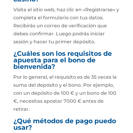
Visita el sitio web, haz clic en «Registrarse» y
completa el formulario con tus datos.
Recibirás un correo de verificación que
debes confirmar. Luego podrás iniciar
sesión y hacer tu primer depósito.
¿Cuáles son los requisitos de
apuesta para el bono de
bienvenida?
Por lo general, el requisito es de 35 veces la
suma del depósito y el bono. Por ejemplo,
con un depósito de 100 € y un bono de 100
€, necesitas apostar 7000 € antes de
retirar.
¿Qué métodos de pago puedo
usar?