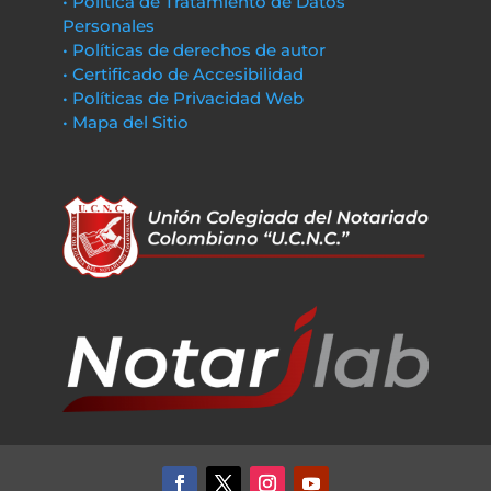
• Política de Tratamiento de Datos
Personales
• Políticas de derechos de autor
• Certificado de Accesibilidad
• Políticas de Privacidad Web
• Mapa del Sitio